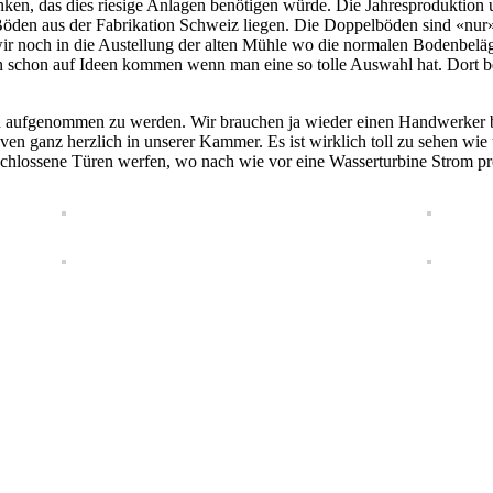
ken, das dies riesige Anlagen benötigen würde. Die Jahresproduktio
öden aus der Fabrikation Schweiz liegen. Die Doppelböden sind «nur» e
noch in die Austellung der alten Mühle wo die normalen Bodenbeläge,
 schon auf Ideen kommen wenn man eine so tolle Auswahl hat. Dort b
n aufgenommen zu werden. Wir brauchen ja wieder einen Handwerker b
ven ganz herzlich in unserer Kammer. Es ist wirklich toll zu sehen w
schlossene Türen werfen, wo nach wie vor eine Wasserturbine Strom p