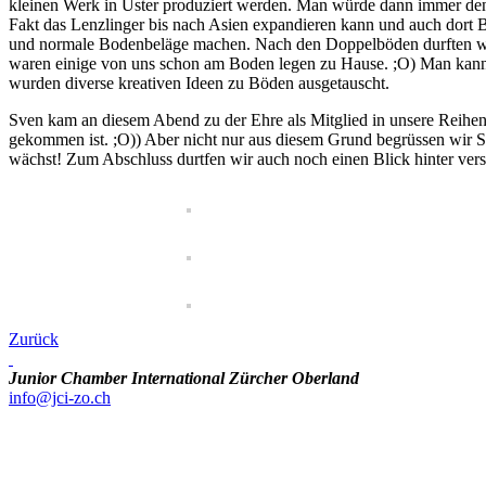
kleinen Werk in Uster produziert werden. Man würde dann immer den
Fakt das Lenzlinger bis nach Asien expandieren kann und auch dort B
und normale Bodenbeläge machen. Nach den Doppelböden durften wir 
waren einige von uns schon am Boden legen zu Hause. ;O) Man kann
wurden diverse kreativen Ideen zu Böden ausgetauscht.
Sven kam an diesem Abend zu der Ehre als Mitglied in unsere Reihe
gekommen ist. ;O)) Aber nicht nur aus diesem Grund begrüssen wir S
wächst! Zum Abschluss durtfen wir auch noch einen Blick hinter ver
Zurück
Junior Chamber International Zürcher Oberland
info@jci-zo.ch