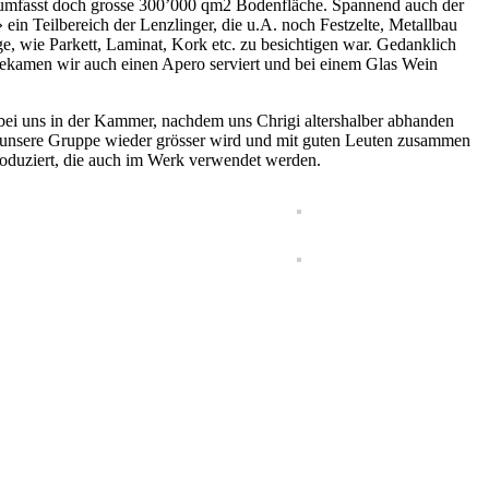
n umfasst doch grosse 300’000 qm2 Bodenfläche. Spannend auch der
in Teilbereich der Lenzlinger, die u.A. noch Festzelte, Metallbau
 wie Parkett, Laminat, Kork etc. zu besichtigen war. Gedanklich
ekamen wir auch einen Apero serviert und bei einem Glas Wein
ei uns in der Kammer, nachdem uns Chrigi altershalber abhanden
ie unsere Gruppe wieder grösser wird und mit guten Leuten zusammen
roduziert, die auch im Werk verwendet werden.