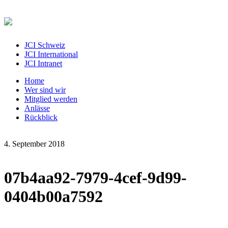
JCI Schweiz
JCI International
JCI Intranet
Home
Wer sind wir
Mitglied werden
Anlässe
Rückblick
4. September 2018
07b4aa92-7979-4cef-9d99-
0404b00a7592