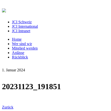
JCI Schweiz
JCI International
JCI Intranet
Home
Wer sind wir
Mitglied werden
Anlässe
Rückblick
1. Januar 2024
20231123_191851
Zurück