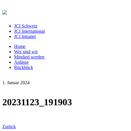
JCI Schweiz
JCI International
JCI Intranet
Home
Wer sind wir
Mitglied werden
Anlässe
Rückblick
1. Januar 2024
20231123_191903
Zurück