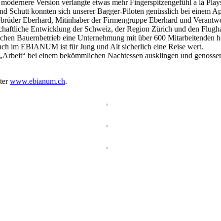
 modernere Version verlangte etwas mehr Fingerspitzengefühl a là Pl
 Schutt konnten sich unserer Bagger-Piloten genüsslich bei einem Apè
 Gebrüder Eberhard, Mitinhaber der Firmengruppe Eberhard und Veran
rtschaftliche Entwicklung der Schweiz, der Region Zürich und den 
fachen Bauernbetrieb eine Unternehmung mit über 600 Mitarbeitenden h
ch im EBIANUM ist für Jung und Alt sicherlich eine Reise wert.
 „Arbeit“ bei einem bekömmlichen Nachtessen ausklingen und genossen 
ter
www.ebianum.ch
.