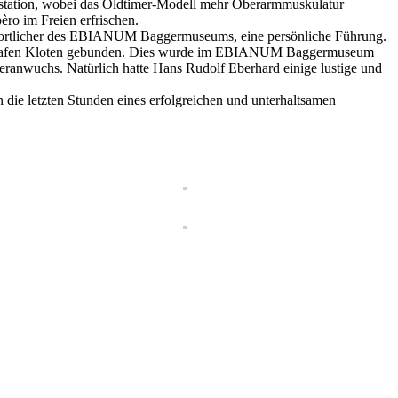
aystation, wobei das Oldtimer-Modell mehr Oberarmmuskulatur
ro im Freien erfrischen.
twortlicher des EBIANUM Baggermuseums, eine persönliche Führung.
Flughafen Kloten gebunden. Dies wurde im EBIANUM Baggermuseum
eranwuchs. Natürlich hatte Hans Rudolf Eberhard einige lustige und
die letzten Stunden eines erfolgreichen und unterhaltsamen