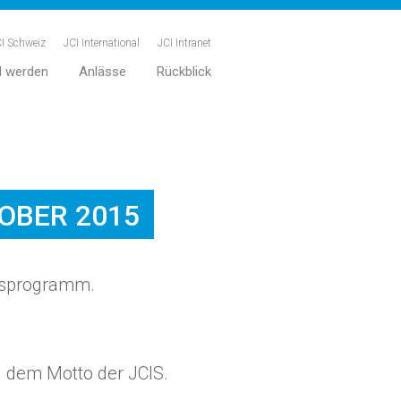
I Schweiz
JCI International
JCI Intranet
d werden
Anlässe
Rückblick
OBER 2015
resprogramm.
u dem Motto der JCIS.