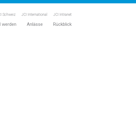
I Schweiz
JCI International
JCI Intranet
d werden
Anlässe
Rückblick